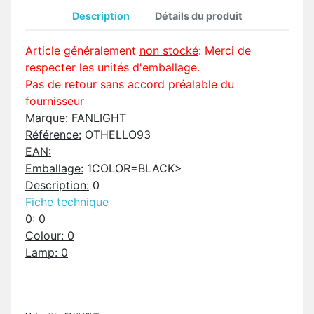
Description
Détails du produit
Article généralement
non stocké
: Merci de
respecter les unités d'emballage.
Pas de retour sans accord préalable du
fournisseur
Marque:
FANLIGHT
Référence:
OTHELLO93
EAN:
Emballage:
1
COLOR=BLACK>
Description:
0
Fiche technique
0:
0
Colour:
0
Lamp:
0