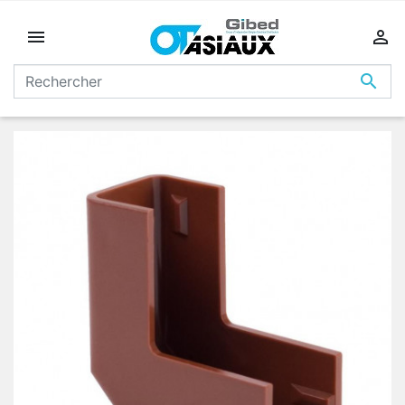


