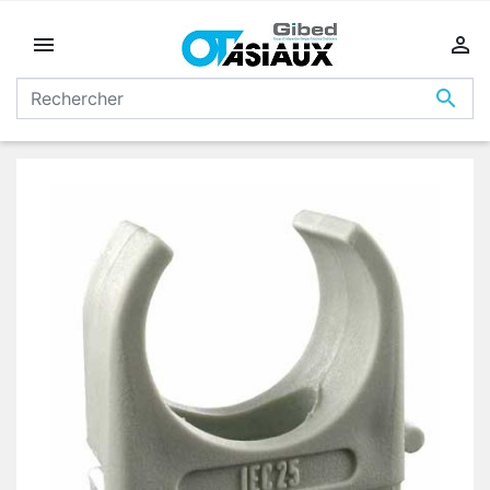


