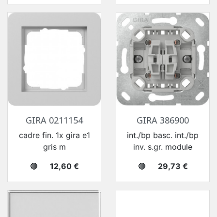
GIRA 0211154
GIRA 386900
cadre fin. 1x gira e1
int./bp basc. int./bp
gris m
inv. s.gr. module
Prix
Prix
🔴
12,60 €
🔴
29,73 €