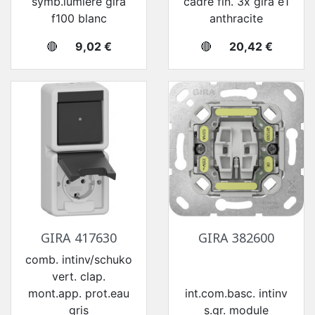
symb.lumiere gira
cadre fin. 3x gira e1
f100 blanc
anthracite
Prix
Prix
🔴
9,02 €
🔴
20,42 €
GIRA 417630
GIRA 382600
comb. intinv/schuko
vert. clap.
mont.app. prot.eau
int.com.basc. intinv
gris
s.gr. module