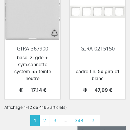
GIRA 367900
GIRA 0215150
basc. zi gde +
sym.sonnette
system 55 teinte
cadre fin. 5x gira e1
neutre
blanc
Prix
Prix
🔴
17,14 €
🔴
47,99 €
Affichage 1-12 de 4165 article(s)
Suivant
1
2
3
…
348
