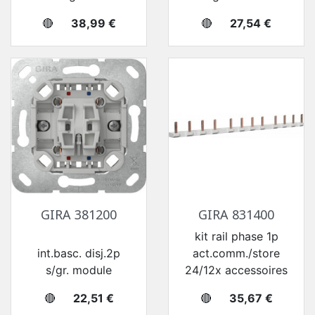
Prix
Prix
🔴
38,99 €
🔴
27,54 €
GIRA 381200
GIRA 831400
kit rail phase 1p
int.basc. disj.2p
act.comm./store
s/gr. module
24/12x accessoires
Prix
Prix
🔴
22,51 €
🔴
35,67 €