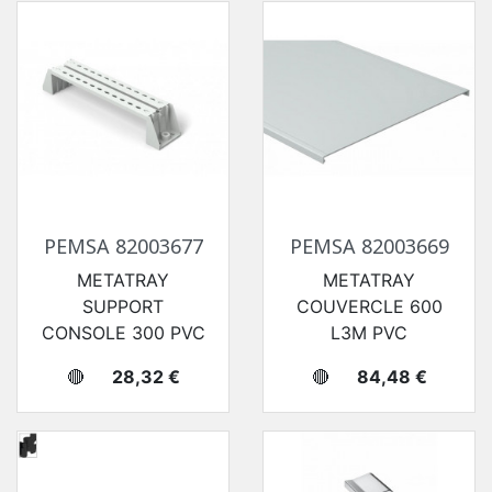
PEMSA 82003677
PEMSA 82003669
METATRAY
METATRAY
SUPPORT
COUVERCLE 600
CONSOLE 300 PVC
L3M PVC
Prix
Prix
🔴
28,32 €
🔴
84,48 €