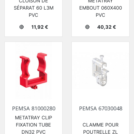
CLOISON DE
METATRAY
SÉPARAT 60 L3M
EMBOUT 060X400
PVC
PVC
Prix
Prix
🔴
11,92 €
🔴
40,32 €
PEMSA 81000280
PEMSA 67030048
METATRAY CLIP
FIXATION TUBE
CLAMME POUR
DN32 PVC
POUTRELLE ZL