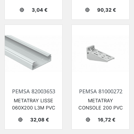
Prix
Prix
🔴
3,04 €
🔴
90,32 €
PEMSA 82003653
PEMSA 81000272
METATRAY LISSE
METATRAY
060X200 L3M PVC
CONSOLE 200 PVC
Prix
Prix
🔴
32,08 €
🔴
16,72 €