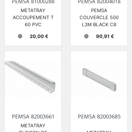
PEMSA 81000288
PEMSA 82004018
METATRAY
PEMSA
ACCOUPEMENT T
COUVERCLE 500
60 PVC
L3M BLACK C8
Prix
Prix
🔴
20,00 €
🔴
90,91 €
PEMSA 82003661
PEMSA 82003685
METATRAY