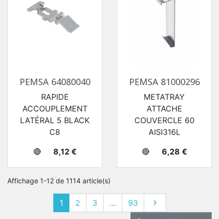
PEMSA 64080040
PEMSA 81000296
RAPIDE
METATRAY
ACCOUPLEMENT
ATTACHE
LATÉRAL 5 BLACK
COUVERCLE 60
C8
AISI316L
Prix
Prix
🔴
8,12 €
🔴
6,28 €
Affichage 1-12 de 1114 article(s)
Suivant
1
2
3
…
93
